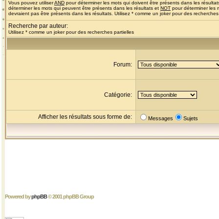
Vous pouvez utiliser
AND
pour déterminer les mots qui doivent être présents dans les résultat
déterminer les mots qui peuvent être présents dans les résultats et
NOT
pour déterminer les 
devraient pas être présents dans les résultats. Utilisez * comme un joker pour des recherches 
Recherche par auteur:
Utilisez * comme un joker pour des recherches partielles
Forum:
Catégorie:
Afficher les résultats sous forme de:
Messages
Sujets
Powered by
phpBB
© 2001 phpBB Group