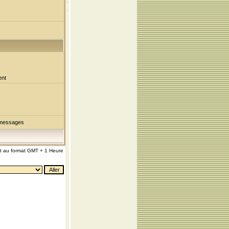
ent
 messages
nt au format GMT + 1 Heure