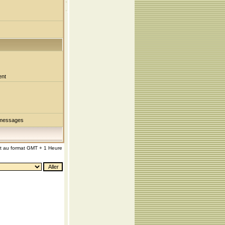
ent
 messages
nt au format GMT + 1 Heure