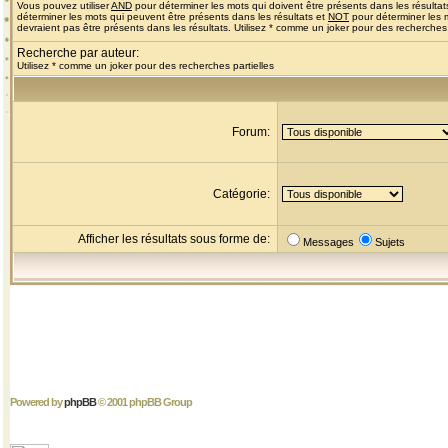
Vous pouvez utiliser
AND
pour déterminer les mots qui doivent être présents dans les résultat
déterminer les mots qui peuvent être présents dans les résultats et
NOT
pour déterminer les 
devraient pas être présents dans les résultats. Utilisez * comme un joker pour des recherches 
Recherche par auteur:
Utilisez * comme un joker pour des recherches partielles
Forum:
Catégorie:
Afficher les résultats sous forme de:
Messages
Sujets
Powered by
phpBB
© 2001 phpBB Group