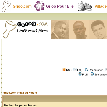
Grioo.com
Grioo Pour Elle
Village
RSS
FAQ
Rechercher
Profil
Se connect
grioo.com Index du Forum
Recherche par mots-clés: