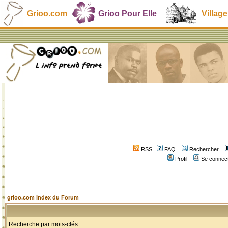
Grioo.com
Grioo Pour Elle
Village
RSS
FAQ
Rechercher
Profil
Se connect
grioo.com Index du Forum
Recherche par mots-clés: