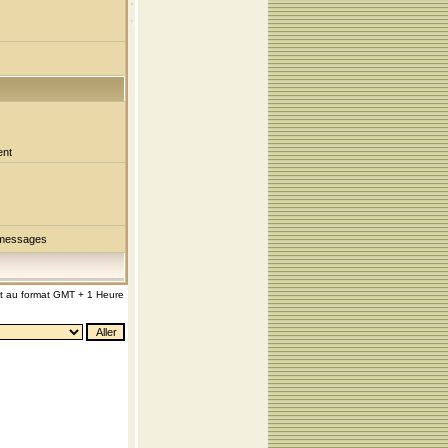
ent
 messages
nt au format GMT + 1 Heure