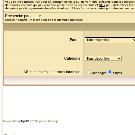
Vous pouvez utiliser
AND
pour déterminer les mots qui doivent être présents dans les résultat
déterminer les mots qui peuvent être présents dans les résultats et
NOT
pour déterminer les 
devraient pas être présents dans les résultats. Utilisez * comme un joker pour des recherches 
Recherche par auteur:
Utilisez * comme un joker pour des recherches partielles
Forum:
Catégorie:
Afficher les résultats sous forme de:
Messages
Sujets
Powered by
phpBB
© 2001 phpBB Group