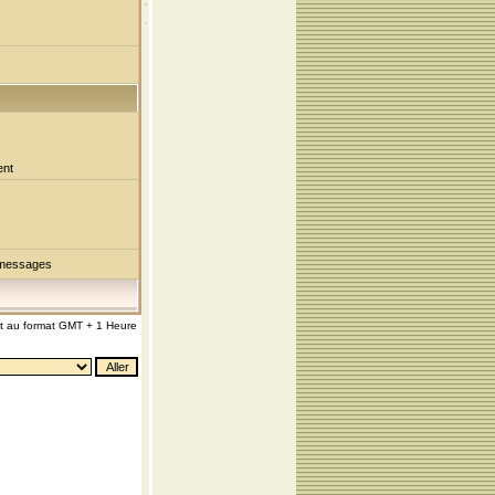
ent
 messages
nt au format GMT + 1 Heure