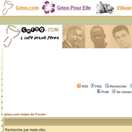
Grioo.com
Grioo Pour Elle
Village
RSS
FAQ
Rechercher
Profil
Se connect
grioo.com Index du Forum
Recherche par mots-clés: