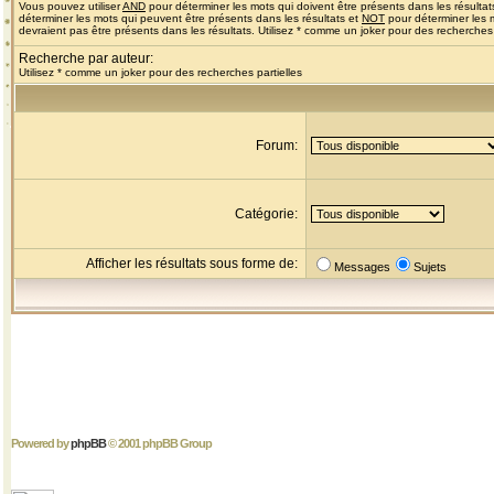
Vous pouvez utiliser
AND
pour déterminer les mots qui doivent être présents dans les résultat
déterminer les mots qui peuvent être présents dans les résultats et
NOT
pour déterminer les 
devraient pas être présents dans les résultats. Utilisez * comme un joker pour des recherches 
Recherche par auteur:
Utilisez * comme un joker pour des recherches partielles
Forum:
Catégorie:
Afficher les résultats sous forme de:
Messages
Sujets
Powered by
phpBB
© 2001 phpBB Group