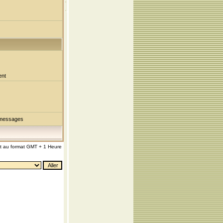
ent
 messages
nt au format GMT + 1 Heure