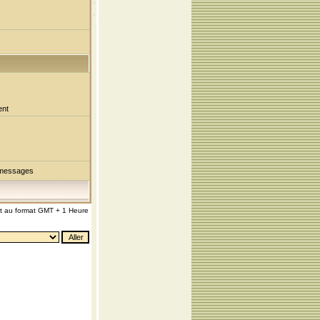
ent
 messages
nt au format GMT + 1 Heure