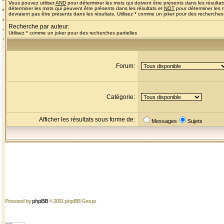
Vous pouvez utiliser
AND
pour déterminer les mots qui doivent être présents dans les résultat
déterminer les mots qui peuvent être présents dans les résultats et
NOT
pour déterminer les 
devraient pas être présents dans les résultats. Utilisez * comme un joker pour des recherches 
Recherche par auteur:
Utilisez * comme un joker pour des recherches partielles
Forum:
Catégorie:
Afficher les résultats sous forme de:
Messages
Sujets
Powered by
phpBB
© 2001 phpBB Group