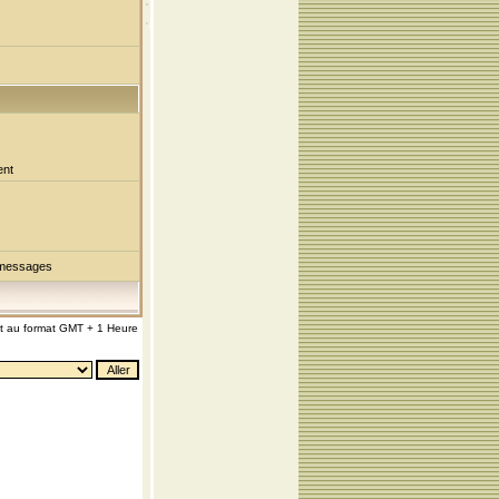
ent
 messages
nt au format GMT + 1 Heure