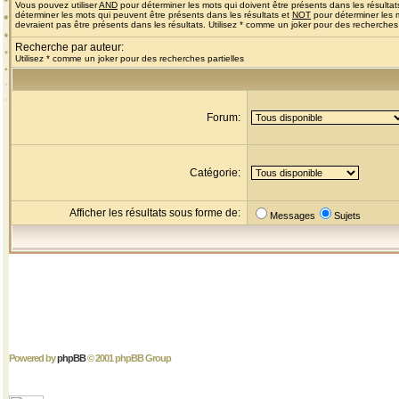
Vous pouvez utiliser
AND
pour déterminer les mots qui doivent être présents dans les résultat
déterminer les mots qui peuvent être présents dans les résultats et
NOT
pour déterminer les 
devraient pas être présents dans les résultats. Utilisez * comme un joker pour des recherches 
Recherche par auteur:
Utilisez * comme un joker pour des recherches partielles
Forum:
Catégorie:
Afficher les résultats sous forme de:
Messages
Sujets
Powered by
phpBB
© 2001 phpBB Group