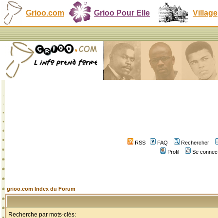
Grioo.com
Grioo Pour Elle
Village
RSS
FAQ
Rechercher
Profil
Se connect
grioo.com Index du Forum
Recherche par mots-clés: