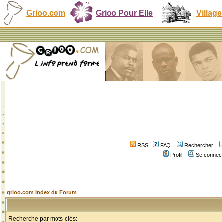
Grioo.com
Grioo Pour Elle
Village
RSS
FAQ
Rechercher
Profil
Se connect
grioo.com Index du Forum
Recherche par mots-clés: