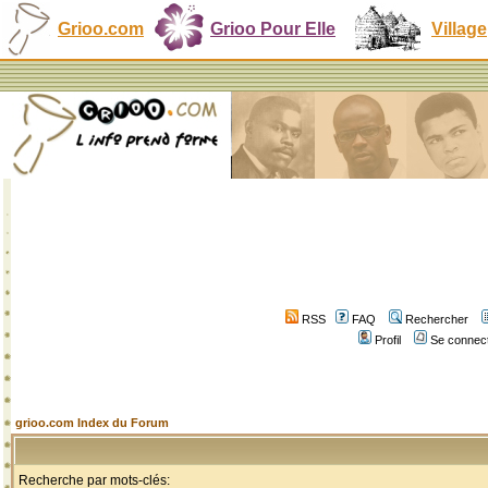
Grioo.com
Grioo Pour Elle
Village
RSS
FAQ
Rechercher
Profil
Se connect
grioo.com Index du Forum
Recherche par mots-clés: