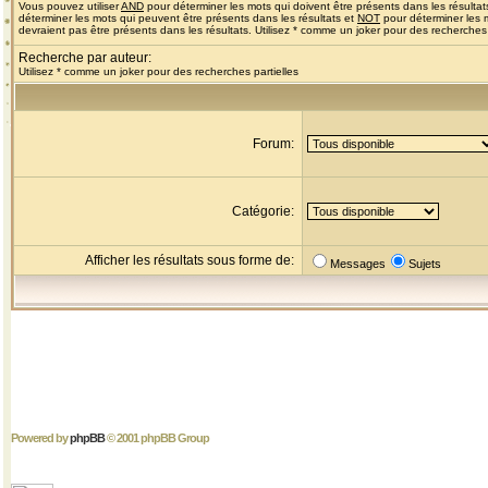
Vous pouvez utiliser
AND
pour déterminer les mots qui doivent être présents dans les résultat
déterminer les mots qui peuvent être présents dans les résultats et
NOT
pour déterminer les 
devraient pas être présents dans les résultats. Utilisez * comme un joker pour des recherches 
Recherche par auteur:
Utilisez * comme un joker pour des recherches partielles
Forum:
Catégorie:
Afficher les résultats sous forme de:
Messages
Sujets
Powered by
phpBB
© 2001 phpBB Group