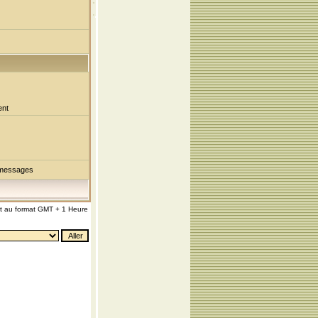
ent
 messages
nt au format GMT + 1 Heure