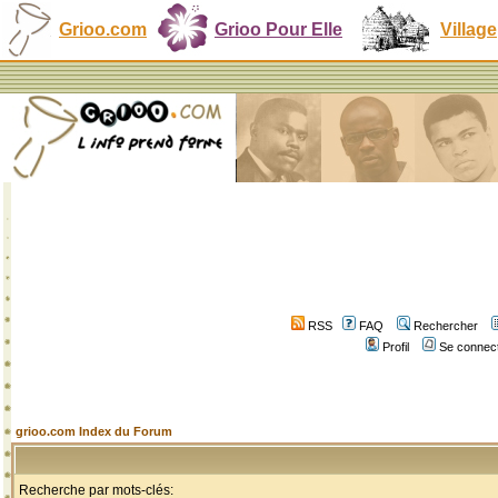
Grioo.com
Grioo Pour Elle
Village
RSS
FAQ
Rechercher
Profil
Se connect
grioo.com Index du Forum
Recherche par mots-clés: