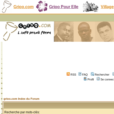
Grioo.com
Grioo Pour Elle
Village
RSS
FAQ
Rechercher
Profil
Se connect
grioo.com Index du Forum
Recherche par mots-clés: