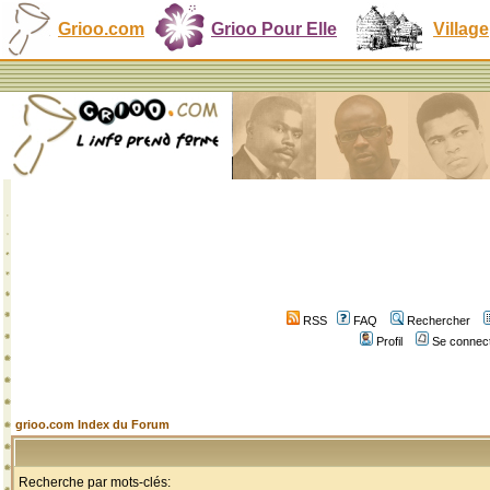
Grioo.com
Grioo Pour Elle
Village
RSS
FAQ
Rechercher
Profil
Se connect
grioo.com Index du Forum
Recherche par mots-clés: