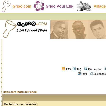
Grioo.com
Grioo Pour Elle
Village
RSS
FAQ
Rechercher
Profil
Se connect
grioo.com Index du Forum
Recherche par mots-clés: