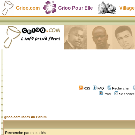
Grioo.com
Grioo Pour Elle
Village
RSS
FAQ
Rechercher
Profil
Se connect
grioo.com Index du Forum
Recherche par mots-clés: