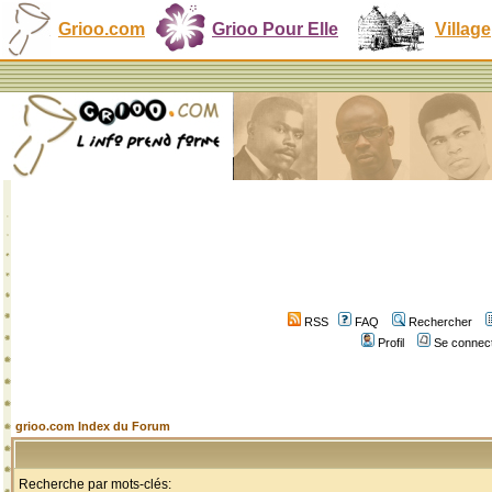
Grioo.com
Grioo Pour Elle
Village
RSS
FAQ
Rechercher
Profil
Se connect
grioo.com Index du Forum
Recherche par mots-clés: