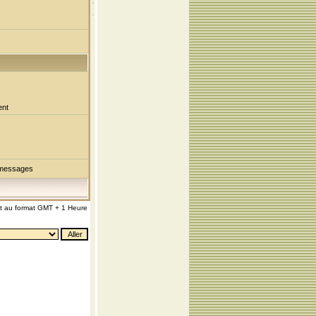
ent
 messages
nt au format GMT + 1 Heure