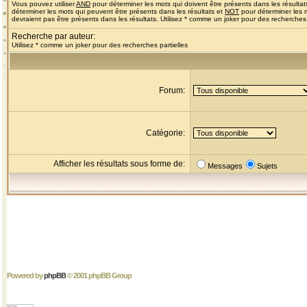
Vous pouvez utiliser
AND
pour déterminer les mots qui doivent être présents dans les résultat
déterminer les mots qui peuvent être présents dans les résultats et
NOT
pour déterminer les 
devraient pas être présents dans les résultats. Utilisez * comme un joker pour des recherches 
Recherche par auteur:
Utilisez * comme un joker pour des recherches partielles
Forum:
Catégorie:
Afficher les résultats sous forme de:
Messages
Sujets
Powered by
phpBB
© 2001 phpBB Group