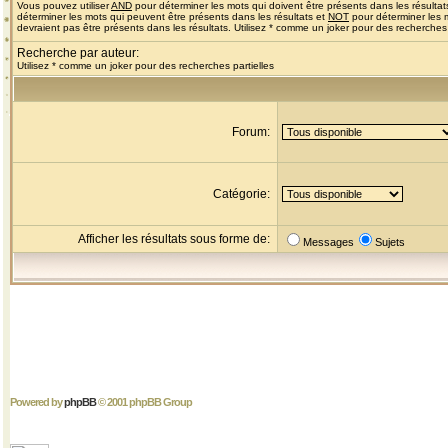
Vous pouvez utiliser
AND
pour déterminer les mots qui doivent être présents dans les résultat
déterminer les mots qui peuvent être présents dans les résultats et
NOT
pour déterminer les 
devraient pas être présents dans les résultats. Utilisez * comme un joker pour des recherches 
Recherche par auteur:
Utilisez * comme un joker pour des recherches partielles
Forum:
Catégorie:
Afficher les résultats sous forme de:
Messages
Sujets
Powered by
phpBB
© 2001 phpBB Group