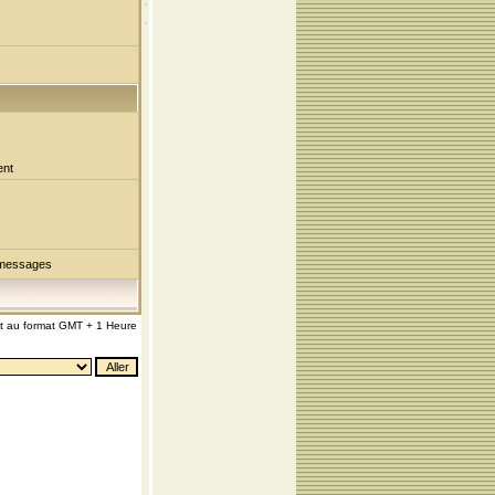
ent
 messages
nt au format GMT + 1 Heure