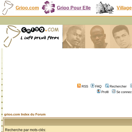
Grioo.com
Grioo Pour Elle
Village
RSS
FAQ
Rechercher
Profil
Se connect
grioo.com Index du Forum
Recherche par mots-clés: