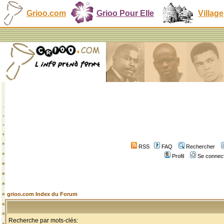
Grioo.com
Grioo Pour Elle
Village
RSS
FAQ
Rechercher
Profil
Se connect
grioo.com Index du Forum
Recherche par mots-clés: