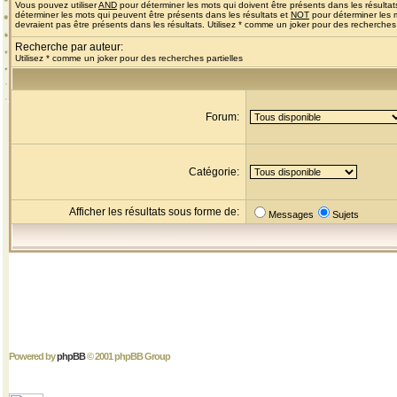
Vous pouvez utiliser
AND
pour déterminer les mots qui doivent être présents dans les résultat
déterminer les mots qui peuvent être présents dans les résultats et
NOT
pour déterminer les 
devraient pas être présents dans les résultats. Utilisez * comme un joker pour des recherches 
Recherche par auteur:
Utilisez * comme un joker pour des recherches partielles
Forum:
Catégorie:
Afficher les résultats sous forme de:
Messages
Sujets
Powered by
phpBB
© 2001 phpBB Group