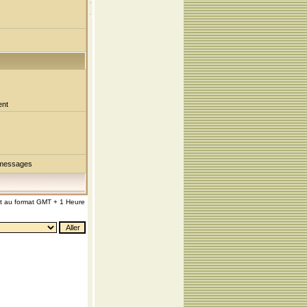
ent
 messages
nt au format GMT + 1 Heure