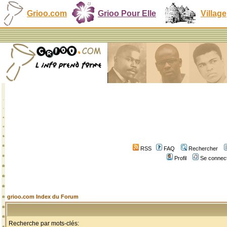
Grioo.com
Grioo Pour Elle
Village
RSS
FAQ
Rechercher
Profil
Se connect
grioo.com Index du Forum
Recherche par mots-clés: