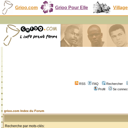
Grioo.com
Grioo Pour Elle
Village
RSS
FAQ
Rechercher
Profil
Se connect
grioo.com Index du Forum
Recherche par mots-clés: