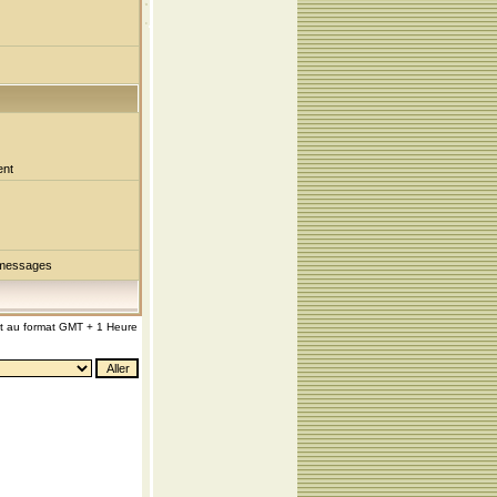
ent
 messages
nt au format GMT + 1 Heure