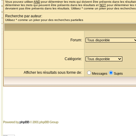
Vous pouvez utiliser
AND
pour déterminer les mots qui doivent être présents dans les résultat
déterminer les mots qui peuvent être présents dans les résultats et
NOT
pour déterminer les 
devraient pas être présents dans les résultats. Utilisez * comme un joker pour des recherches 
Recherche par auteur:
Utilisez * comme un joker pour des recherches partielles
Forum:
Catégorie:
Afficher les résultats sous forme de:
Messages
Sujets
Powered by
phpBB
© 2001 phpBB Group