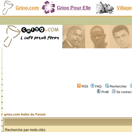
Grioo.com
Grioo Pour Elle
Village
RSS
FAQ
Rechercher
Profil
Se connect
grioo.com Index du Forum
Recherche par mots-clés: