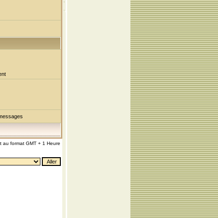
ent
 messages
nt au format GMT + 1 Heure