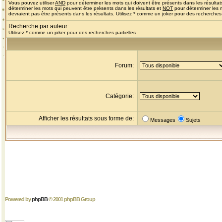
Vous pouvez utiliser
AND
pour déterminer les mots qui doivent être présents dans les résultat
déterminer les mots qui peuvent être présents dans les résultats et
NOT
pour déterminer les 
devraient pas être présents dans les résultats. Utilisez * comme un joker pour des recherches 
Recherche par auteur:
Utilisez * comme un joker pour des recherches partielles
Forum:
Catégorie:
Afficher les résultats sous forme de:
Messages
Sujets
Powered by
phpBB
© 2001 phpBB Group