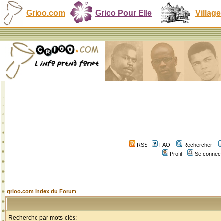
Grioo.com
Grioo Pour Elle
Village
RSS
FAQ
Rechercher
Profil
Se connect
grioo.com Index du Forum
Recherche par mots-clés: