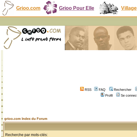
Grioo.com
Grioo Pour Elle
Village
RSS
FAQ
Rechercher
Profil
Se connect
grioo.com Index du Forum
Recherche par mots-clés: