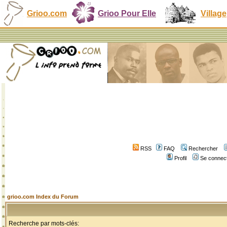
Grioo.com
Grioo Pour Elle
Village
RSS
FAQ
Rechercher
Profil
Se connect
grioo.com Index du Forum
Recherche par mots-clés: