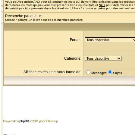
Vous pouvez utiliser
AND
pour déterminer les mots qui doivent être présents dans les résultat
déterminer les mots qui peuvent être présents dans les résultats et
NOT
pour déterminer les 
devraient pas être présents dans les résultats. Utilisez * comme un joker pour des recherches 
Recherche par auteur:
Utilisez * comme un joker pour des recherches partielles
Forum:
Catégorie:
Afficher les résultats sous forme de:
Messages
Sujets
Powered by
phpBB
© 2001 phpBB Group