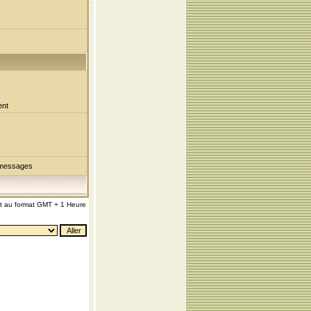
ent
 messages
nt au format GMT + 1 Heure