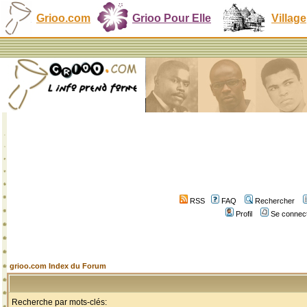
Grioo.com
Grioo Pour Elle
Village
RSS
FAQ
Rechercher
Profil
Se connect
grioo.com Index du Forum
Recherche par mots-clés: