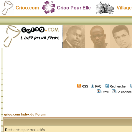
Grioo.com
Grioo Pour Elle
Village
RSS
FAQ
Rechercher
Profil
Se connect
grioo.com Index du Forum
Recherche par mots-clés: