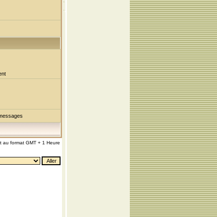
ent
 messages
nt au format GMT + 1 Heure