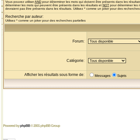
Vous pouvez utiliser
AND
pour déterminer les mots qui doivent être présents dans les résultat
déterminer les mots qui peuvent être présents dans les résultats et
NOT
pour déterminer les 
devraient pas être présents dans les résultats. Utilisez * comme un joker pour des recherches 
Recherche par auteur:
Utilisez * comme un joker pour des recherches partielles
Forum:
Catégorie:
Afficher les résultats sous forme de:
Messages
Sujets
Powered by
phpBB
© 2001 phpBB Group