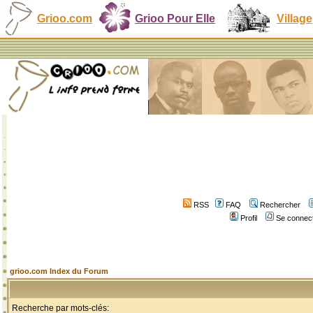
Grioo.com
Grioo Pour Elle
Village
RSS
FAQ
Rechercher
Profil
Se connect
grioo.com Index du Forum
Recherche par mots-clés: