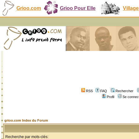
Grioo.com
Grioo Pour Elle
Village
RSS
FAQ
Rechercher
Profil
Se connect
grioo.com Index du Forum
Recherche par mots-clés: