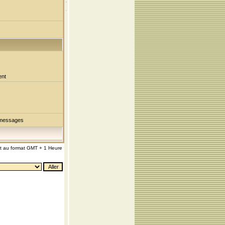
ent
 messages
nt au format GMT + 1 Heure