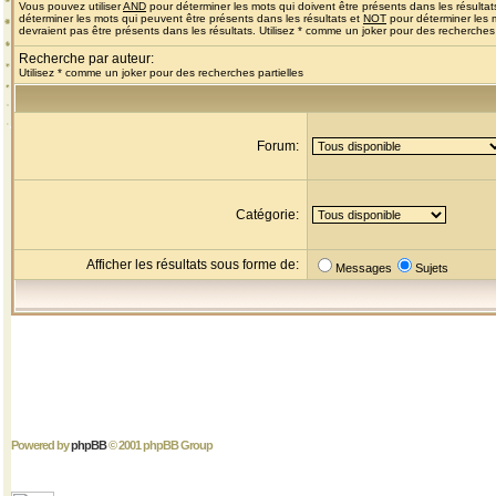
Vous pouvez utiliser
AND
pour déterminer les mots qui doivent être présents dans les résultat
déterminer les mots qui peuvent être présents dans les résultats et
NOT
pour déterminer les 
devraient pas être présents dans les résultats. Utilisez * comme un joker pour des recherches 
Recherche par auteur:
Utilisez * comme un joker pour des recherches partielles
Forum:
Catégorie:
Afficher les résultats sous forme de:
Messages
Sujets
Powered by
phpBB
© 2001 phpBB Group