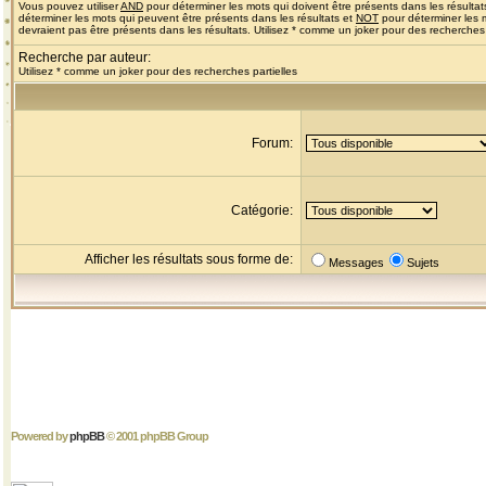
Vous pouvez utiliser
AND
pour déterminer les mots qui doivent être présents dans les résultat
déterminer les mots qui peuvent être présents dans les résultats et
NOT
pour déterminer les 
devraient pas être présents dans les résultats. Utilisez * comme un joker pour des recherches 
Recherche par auteur:
Utilisez * comme un joker pour des recherches partielles
Forum:
Catégorie:
Afficher les résultats sous forme de:
Messages
Sujets
Powered by
phpBB
© 2001 phpBB Group