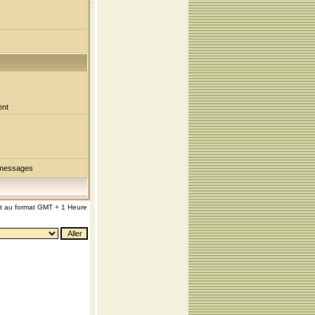
ent
 messages
nt au format GMT + 1 Heure