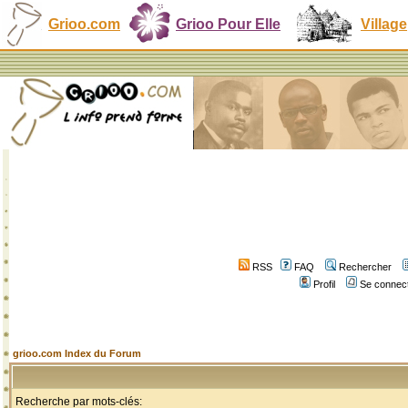
Grioo.com
Grioo Pour Elle
Village
RSS
FAQ
Rechercher
Profil
Se connect
grioo.com Index du Forum
Recherche par mots-clés: