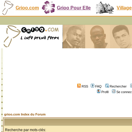
Grioo.com
Grioo Pour Elle
Village
RSS
FAQ
Rechercher
Profil
Se connect
grioo.com Index du Forum
Recherche par mots-clés: