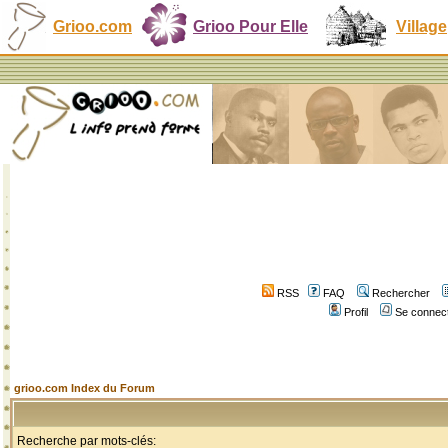
Grioo.com
Grioo Pour Elle
Village
RSS
FAQ
Rechercher
Profil
Se connect
grioo.com Index du Forum
Recherche par mots-clés: