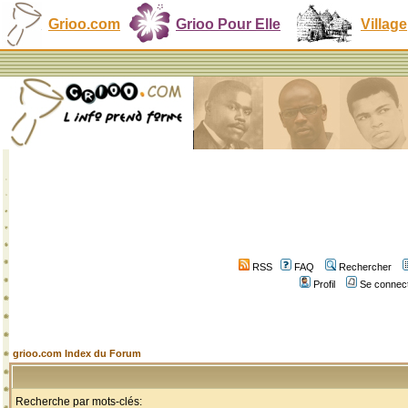
Grioo.com
Grioo Pour Elle
Village
RSS
FAQ
Rechercher
Profil
Se connect
grioo.com Index du Forum
Recherche par mots-clés: