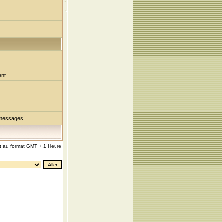
ent
 messages
nt au format GMT + 1 Heure