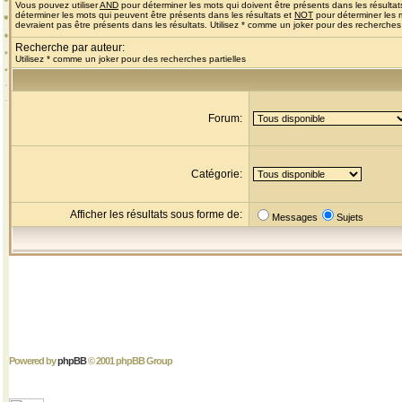
Vous pouvez utiliser
AND
pour déterminer les mots qui doivent être présents dans les résultat
déterminer les mots qui peuvent être présents dans les résultats et
NOT
pour déterminer les 
devraient pas être présents dans les résultats. Utilisez * comme un joker pour des recherches 
Recherche par auteur:
Utilisez * comme un joker pour des recherches partielles
Forum:
Catégorie:
Afficher les résultats sous forme de:
Messages
Sujets
Powered by
phpBB
© 2001 phpBB Group