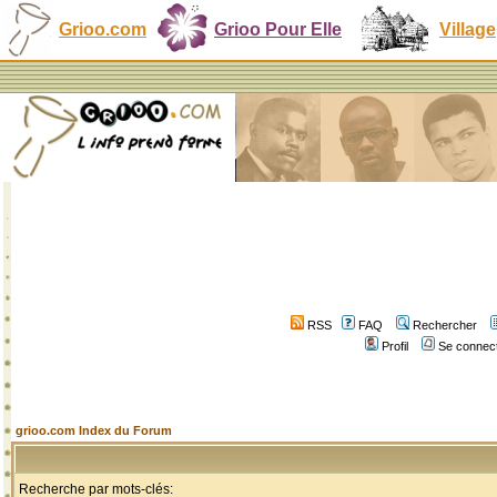
Grioo.com
Grioo Pour Elle
Village
RSS
FAQ
Rechercher
Profil
Se connect
grioo.com Index du Forum
Recherche par mots-clés: