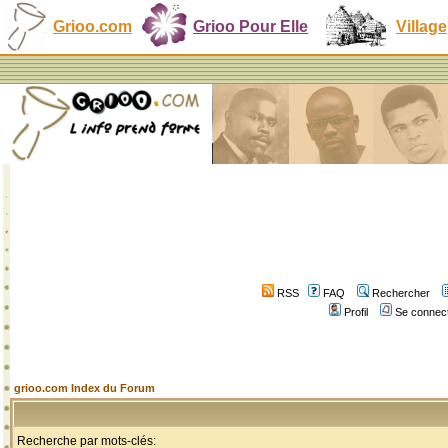
Grioo.com
Grioo Pour Elle
Village
RSS
FAQ
Rechercher
Profil
Se connect
grioo.com Index du Forum
Recherche par mots-clés: