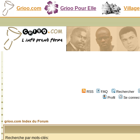
Grioo.com
Grioo Pour Elle
Village
RSS
FAQ
Rechercher
Profil
Se connect
grioo.com Index du Forum
Recherche par mots-clés: