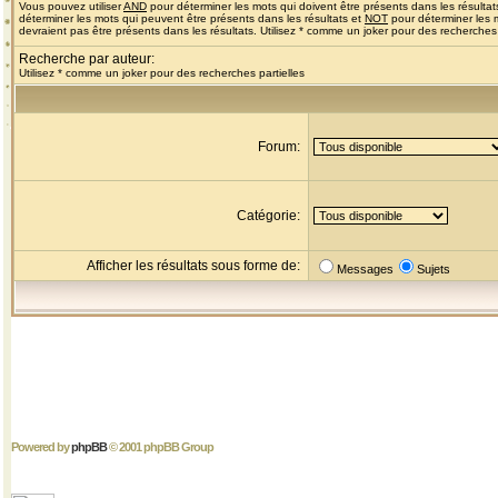
Vous pouvez utiliser
AND
pour déterminer les mots qui doivent être présents dans les résultat
déterminer les mots qui peuvent être présents dans les résultats et
NOT
pour déterminer les 
devraient pas être présents dans les résultats. Utilisez * comme un joker pour des recherches 
Recherche par auteur:
Utilisez * comme un joker pour des recherches partielles
Forum:
Catégorie:
Afficher les résultats sous forme de:
Messages
Sujets
Powered by
phpBB
© 2001 phpBB Group