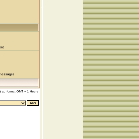
ent
 messages
nt au format GMT + 1 Heure